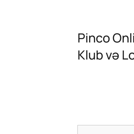
Pinco Onl
Klub və L