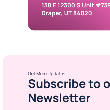
138 E 12300 S Unit #73
Draper, UT 84020
Get More Updates
Subscribe to 
Newsletter