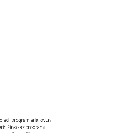
o adlı proqramlarla, oyun
ir. Pinko az proqramı,