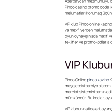
Azərbaycan məzmunluyu oyun
Pinco casino promo code il
məlumatları korumaq üçün ən
VIP klub Pinco online kazin
və məxfi yerdən məlumatlar 
oyun oynayışınızda məxfi və
təkliflər və promokodlarla 
VIP Klubu
Pinco Online
pinco kazino
K
məşq etdiyi tərbiyə sistemi
mərciət sistemini təmin edi
mümkündür. Bu kodlar, oyun
VIP klubun nəticələri, oy