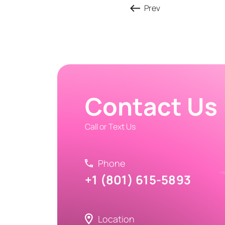
Prev
Contact Us
Call or Text Us
Phone
+1 (801) 615-5893
Location