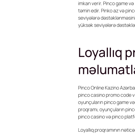
imkan verir. Pinco game və 
təmin edir. Pinko az və pi
seviyələrə dəstəklənməsini
yüksək seviyələrə dəstəklə
Loyallıq p
məlumatl
Pinco Online Kazino Azərba
pinco casino promo code və
oyunçuların pinco game və 
proqramı, oyunçuların pinc
pinco casino və pinco pla
Loyallıq proqramının nəticə