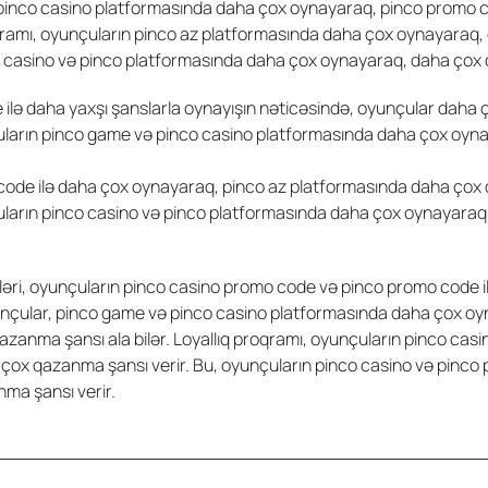
pinco casino platformasında daha çox oynayaraq, pinco promo 
proqramı, oyunçuların pinco az platformasında daha çox oynayara
co casino və pinco platformasında daha çox oynayaraq, daha çox 
ilə daha yaxşı şanslarla oynayışın nəticəsində, oyunçular daha ç
çuların pinco game və pinco casino platformasında daha çox oy
ode ilə daha çox oynayaraq, pinco az platformasında daha çox q
çuların pinco casino və pinco platformasında daha çox oynayara
ələri, oyunçuların pinco casino promo code və pinco promo code i
unçular, pinco game və pinco casino platformasında daha çox oy
zanma şansı ala bilər. Loyallıq proqramı, oyunçuların pinco cas
çox qazanma şansı verir. Bu, oyunçuların pinco casino və pinco
ma şansı verir.