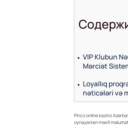
Содерж
VIP Klubun Nət
Mərciət Siste
Loyallıq proq
nəticələri və 
Pinco online kazino Azərbay
oynayarken məxfi məlumatla