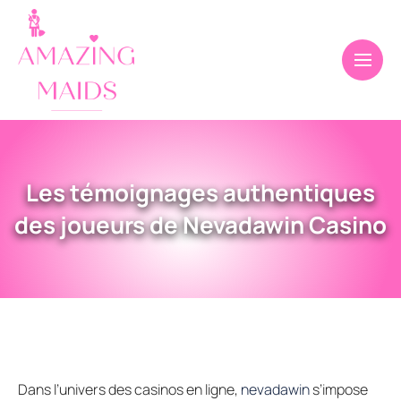
Les témoignages authentiques
des joueurs de Nevadawin Casino
Dans l’univers des casinos en ligne,
nevadawin
s’impose