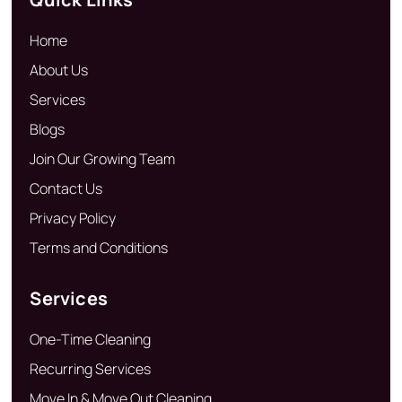
Home
About Us
Services
Blogs
Join Our Growing Team
Contact Us
Privacy Policy
Terms and Conditions
Services
One-Time Cleaning
Recurring Services
Move In & Move Out Cleaning