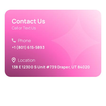
Contact Us
Call or Text Us
Phone
+1 (801) 615-5893
Location
138 E 12300 S Unit #739 Draper, UT 84020