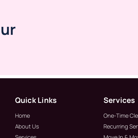
our
Quick Links
Services
Home
One-Time Cle
About Us
Recurring Ser
Services
Move In & Mo