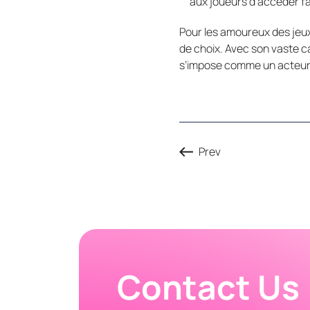
aux joueurs d’accéder fa
Pour les amoureux des jeux
de choix. Avec son vaste ca
s’impose comme un acteur 
Prev
Contact Us