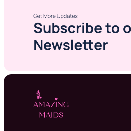
Get More Updates
Subscribe to 
Newsletter