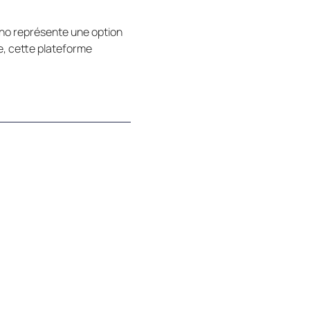
sino représente une option
e, cette plateforme