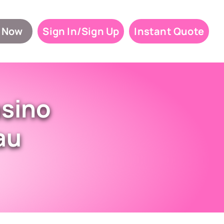
l Now
Sign In/Sign Up
Instant Quote
asino
au