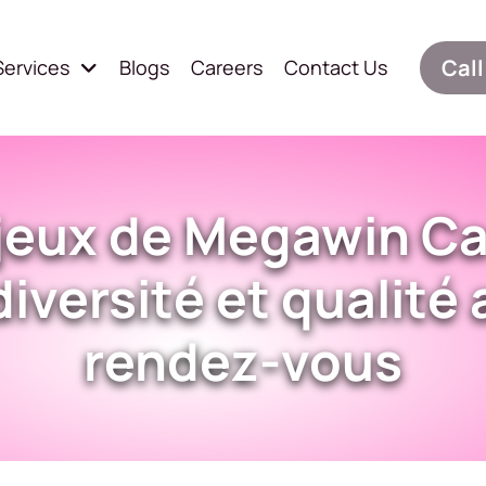
Cal
Services
Blogs
Careers
Contact Us
jeux de Megawin C
 diversité et qualité 
rendez-vous