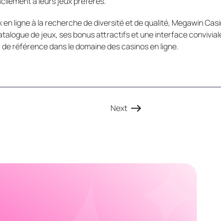
cilement à leurs jeux préférés.
 en ligne à la recherche de diversité et de qualité, Megawin Ca
talogue de jeux, ses bonus attractifs et une interface convivial
de référence dans le domaine des casinos en ligne.
Next