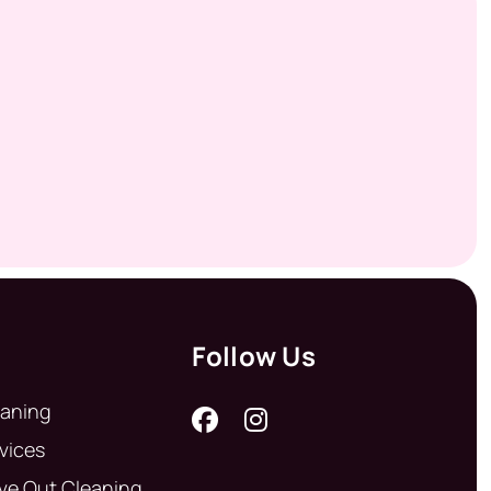
Follow Us
aning
vices
ve Out Cleaning