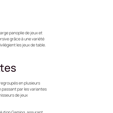
arge panoplie de jeux et
rsive grâce à une variété
ilégient les jeux de table.
ttes
 regroupés en plusieurs
n passant par les variantes
nisseurs de jeux
volution Gaming, assurant